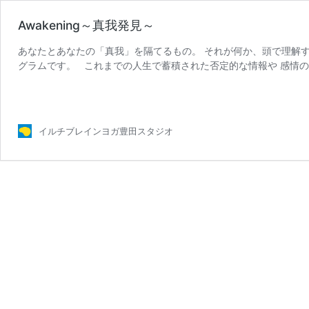
Awakening～真我発見～
あなたとあなたの「真我」を隔てるもの。 それが何か、頭で理解す
グラムです。 これまでの人生で蓄積された否定的な情報や 感情
Awakening
去から開 …
続きを読む
～
真
我
イルチブレインヨガ豊田スタジオ
発
見
～