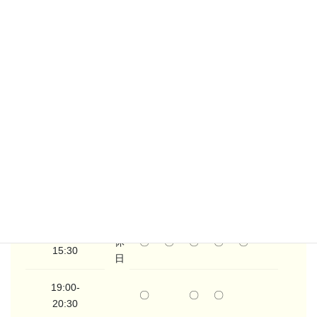
イルチブレインヨガ 豊田スタジオ 根本 朱美
イルチブレインヨ豊田スタジオのレッスンスケジュールで
す。
月
火
水
木
金
土
日
10:00-
〇
〇
〇
〇
〇
〇
11:30
定
14:00-
休
〇
〇
〇
〇
〇
15:30
日
19:00-
〇
〇
〇
20:30