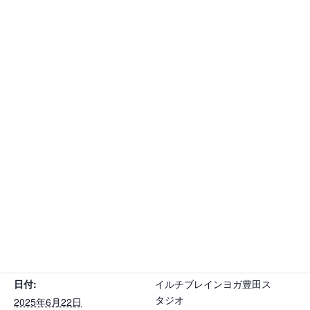
株式会社DAHN WORLD JAPAN ダンワールドジャパン
カレンダーに追加
詳細
主催者
日付:
イルチブレインヨガ豊田ス
タジオ
2025年6月22日