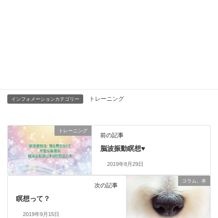
お電話でもご予約いただけます。
イルチブレインヨガ豊田スタジオ
☎0565-34-5556
あなたのHAPPYなカラダ・ココロ・未
来
を応援します‼
トレーニング
インフォメーションカテゴリー
トレーニング
前の記事
脳波振動瞑想♥
2019年8月29日
コラム、本
次の記事
瞑想って？
2019年9月15日