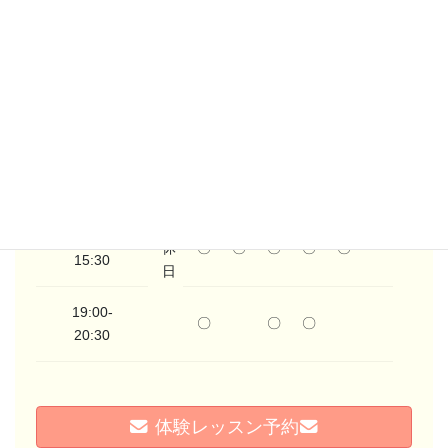
イルチブレインヨ豊田スタジオのレッスンスケジュールで
す。
月
火
水
木
金
土
日
10:00-
〇
〇
〇
〇
〇
〇
11:30
定
14:00-
休
〇
〇
〇
〇
〇
15:30
日
19:00-
〇
〇
〇
20:30
体験レッスン予約