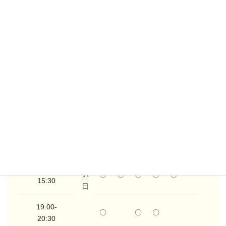
イルチブレインヨガ 豊田スタジオ 根本 朱美
イルチブレインヨ豊田スタジオのレッスンスケジュールで
す。
月
火
水
木
金
土
日
10:00-
〇
〇
〇
〇
〇
〇
11:30
定
14:00-
休
〇
〇
〇
〇
〇
15:30
日
19:00-
〇
〇
〇
20:30