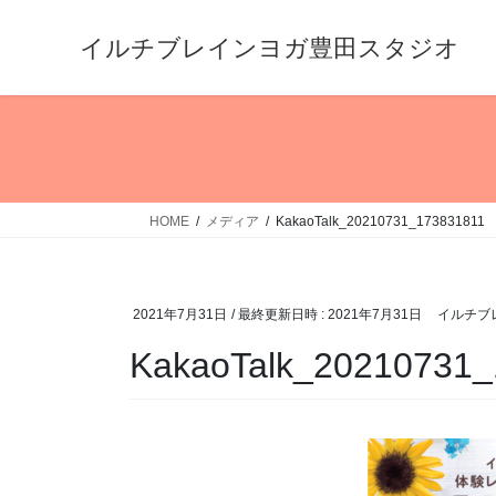
コ
ナ
ン
ビ
イルチブレインヨガ豊田スタジオ
テ
ゲ
ン
ー
ツ
シ
へ
ョ
ス
ン
キ
に
HOME
メディア
KakaoTalk_20210731_173831811
ッ
移
プ
動
2021年7月31日
/ 最終更新日時 :
2021年7月31日
イルチブ
KakaoTalk_20210731