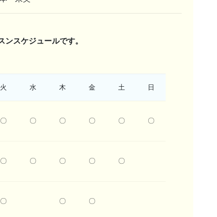
スンスケジュールです。
火
水
木
金
土
日
〇
〇
〇
〇
〇
〇
〇
〇
〇
〇
〇
〇
〇
〇