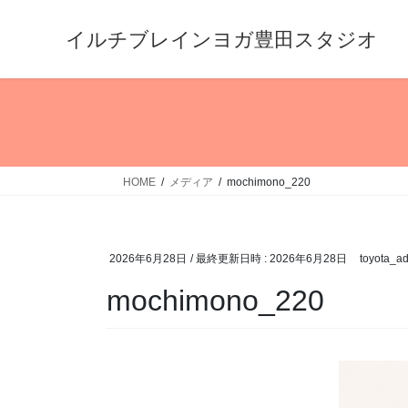
コ
ナ
ン
ビ
イルチブレインヨガ豊田スタジオ
テ
ゲ
ン
ー
ツ
シ
へ
ョ
ス
ン
キ
に
HOME
メディア
mochimono_220
ッ
移
プ
動
2026年6月28日
/ 最終更新日時 :
2026年6月28日
toyota_a
mochimono_220