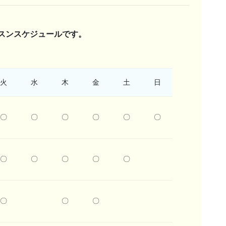
スンスケジュールです。
火
水
木
金
土
日
〇
〇
〇
〇
〇
〇
〇
〇
〇
〇
〇
〇
〇
〇