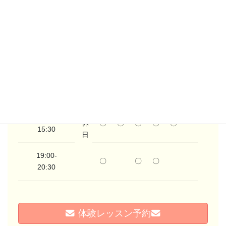
す。
月
火
水
木
金
土
日
10:00-
〇
〇
〇
〇
〇
〇
11:30
定
14:00-
休
〇
〇
〇
〇
〇
15:30
日
19:00-
〇
〇
〇
20:30
体験レッスン予約