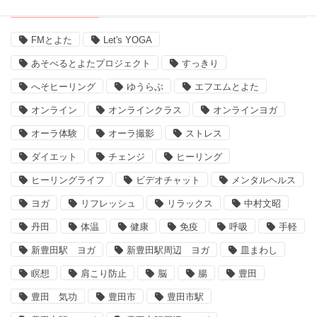
タグ
FMとよた
Let's YOGA
あそべるとよたプロジェクト
すっきり
へそヒーリング
ゆうらぶ
エフエムとよた
オンライン
オンラインクラス
オンラインヨガ
オーラ体験
オーラ撮影
ストレス
ダイエット
チェンジ
ヒーリング
ヒーリングライフ
ビデオチャット
メンタルヘルス
ヨガ
リフレッシュ
リラックス
中村文昭
丹田
体温
健康
免疫
呼吸
手軽
新豊田駅 ヨガ
新豊田駅周辺 ヨガ
皿まわし
瞑想
肩こり防止
脳
腸
豊田
豊田 気功
豊田市
豊田市駅