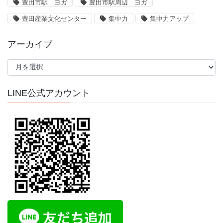
豊田市駅 ヨガ
豊田市駅周辺 ヨガ
豊田産業文化センター
集中力
集中力アップ
アーカイブ
ア
ー
カ
イ
LINE公式アカウント
ブ