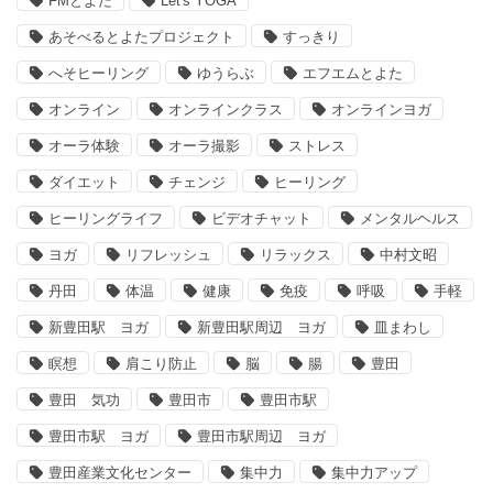
FMとよた
Let's YOGA
あそべるとよたプロジェクト
すっきり
へそヒーリング
ゆうらぶ
エフエムとよた
オンライン
オンラインクラス
オンラインヨガ
オーラ体験
オーラ撮影
ストレス
ダイエット
チェンジ
ヒーリング
ヒーリングライフ
ビデオチャット
メンタルヘルス
ヨガ
リフレッシュ
リラックス
中村文昭
丹田
体温
健康
免疫
呼吸
手軽
新豊田駅 ヨガ
新豊田駅周辺 ヨガ
皿まわし
瞑想
肩こり防止
脳
腸
豊田
豊田 気功
豊田市
豊田市駅
豊田市駅 ヨガ
豊田市駅周辺 ヨガ
豊田産業文化センター
集中力
集中力アップ