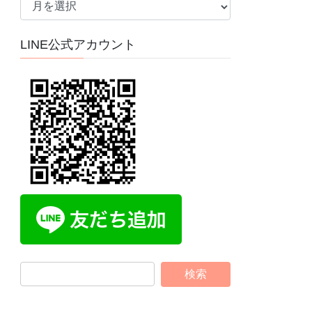
ー
カ
LINE公式アカウント
イ
ブ