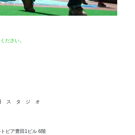
てください。
田 ス タ ジ オ
ベルトピア豊田1ビル 6階