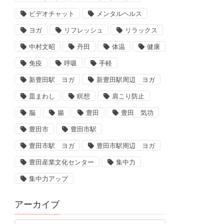
ビデオチャット
メンタルヘルス
ヨガ
リフレッシュ
リラックス
中村文昭
丹田
体温
健康
免疫
呼吸
手軽
新豊田駅 ヨガ
新豊田駅周辺 ヨガ
皿まわし
瞑想
肩こり防止
脳
腸
豊田
豊田 気功
豊田市
豊田市駅
豊田市駅 ヨガ
豊田市駅周辺 ヨガ
豊田産業文化センター
集中力
集中力アップ
アーカイブ
ア