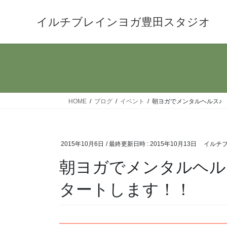
コ
ナ
ン
ビ
イルチブレインヨガ豊田スタジオ
テ
ゲ
ン
ー
ツ
シ
へ
ョ
ス
ン
キ
に
HOME
ブログ
イベント
朝ヨガでメンタルヘルス♪
ッ
移
プ
動
2015年10月6日
/ 最終更新日時 :
2015年10月13日
イルチブ
朝ヨガでメンタルヘル
タートします！！