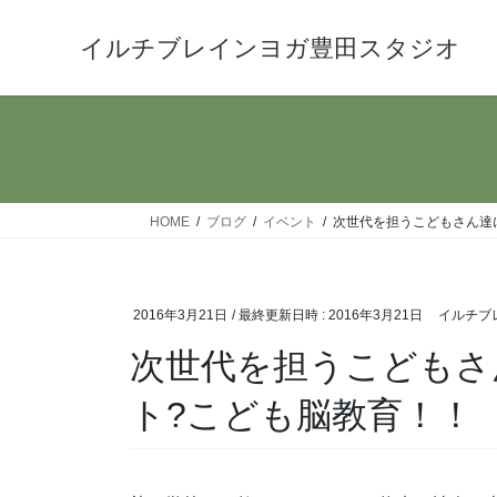
コ
ナ
ン
ビ
イルチブレインヨガ豊田スタジオ
テ
ゲ
ン
ー
ツ
シ
へ
ョ
ス
ン
キ
に
HOME
ブログ
イベント
次世代を担うこどもさん達
ッ
移
プ
動
2016年3月21日
/ 最終更新日時 :
2016年3月21日
イルチブ
次世代を担うこどもさ
ト?こども脳教育！！