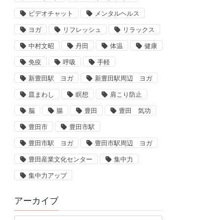
ビデオチャット
メンタルヘルス
ヨガ
リフレッシュ
リラックス
中村文昭
丹田
体温
健康
免疫
呼吸
手軽
新豊田駅 ヨガ
新豊田駅周辺 ヨガ
皿まわし
瞑想
肩こり防止
脳
腸
豊田
豊田 気功
豊田市
豊田市駅
豊田市駅 ヨガ
豊田市駅周辺 ヨガ
豊田産業文化センター
集中力
集中力アップ
アーカイブ
ア