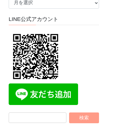
ー
カ
LINE公式アカウント
イ
ブ