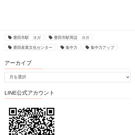
新豊田駅 ヨガ
新豊田駅周辺 ヨガ
皿まわし
瞑想
肩こり防止
脳
腸
豊田
豊田 気功
豊田市
豊田市駅
豊田市駅 ヨガ
豊田市駅周辺 ヨガ
豊田産業文化センター
集中力
集中力アップ
アーカイブ
ア
ー
カ
イ
LINE公式アカウント
ブ