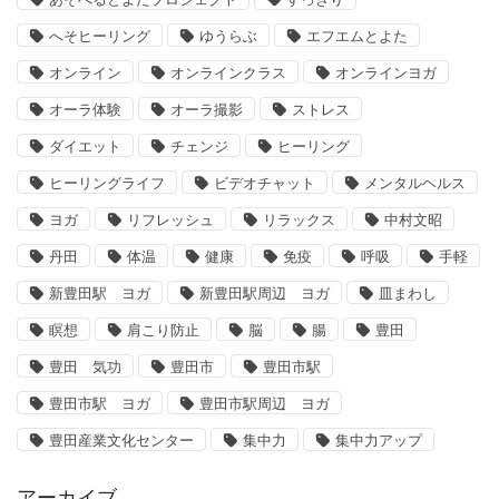
へそヒーリング
ゆうらぶ
エフエムとよた
オンライン
オンラインクラス
オンラインヨガ
オーラ体験
オーラ撮影
ストレス
ダイエット
チェンジ
ヒーリング
ヒーリングライフ
ビデオチャット
メンタルヘルス
ヨガ
リフレッシュ
リラックス
中村文昭
丹田
体温
健康
免疫
呼吸
手軽
新豊田駅 ヨガ
新豊田駅周辺 ヨガ
皿まわし
瞑想
肩こり防止
脳
腸
豊田
豊田 気功
豊田市
豊田市駅
豊田市駅 ヨガ
豊田市駅周辺 ヨガ
豊田産業文化センター
集中力
集中力アップ
アーカイブ