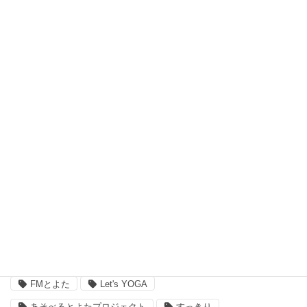
瞑想 (8)
習い事、ヨガ (27)
脳波測定器 (1)
自宅ヨガ (19)
親子 (2)
評判 (3)
豊田市のイベント (3)
近況 (9)
タグ
FMとよた
Let's YOGA
あそべるとよたプロジェクト
すっきり