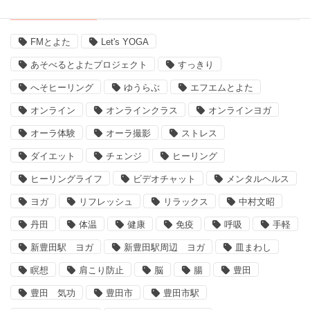
タグ
FMとよた
Let's YOGA
あそべるとよたプロジェクト
すっきり
へそヒーリング
ゆうらぶ
エフエムとよた
オンライン
オンラインクラス
オンラインヨガ
オーラ体験
オーラ撮影
ストレス
ダイエット
チェンジ
ヒーリング
ヒーリングライフ
ビデオチャット
メンタルヘルス
ヨガ
リフレッシュ
リラックス
中村文昭
丹田
体温
健康
免疫
呼吸
手軽
新豊田駅 ヨガ
新豊田駅周辺 ヨガ
皿まわし
瞑想
肩こり防止
脳
腸
豊田
豊田 気功
豊田市
豊田市駅