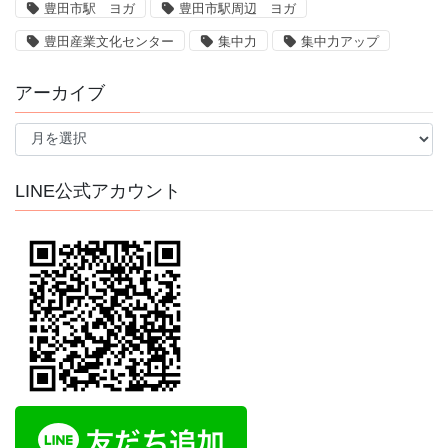
豊田市駅 ヨガ
豊田市駅周辺 ヨガ
豊田産業文化センター
集中力
集中力アップ
アーカイブ
ア
ー
カ
イ
LINE公式アカウント
ブ