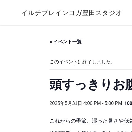
コ
ナ
ン
ビ
イルチブレインヨガ豊田スタジオ
テ
ゲ
ン
ー
ツ
シ
へ
ョ
« イベント一覧
ス
ン
キ
に
ッ
移
このイベントは終了しました。
プ
動
頭すっきりお
10
2025年5月31日 4:00 PM
-
5:00 PM
これからの季節、湿った暑さや低