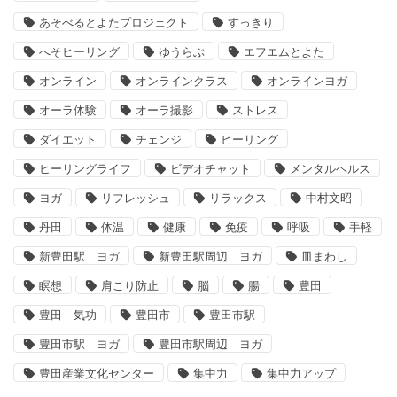
あそべるとよたプロジェクト
すっきり
へそヒーリング
ゆうらぶ
エフエムとよた
オンライン
オンラインクラス
オンラインヨガ
オーラ体験
オーラ撮影
ストレス
ダイエット
チェンジ
ヒーリング
ヒーリングライフ
ビデオチャット
メンタルヘルス
ヨガ
リフレッシュ
リラックス
中村文昭
丹田
体温
健康
免疫
呼吸
手軽
新豊田駅 ヨガ
新豊田駅周辺 ヨガ
皿まわし
瞑想
肩こり防止
脳
腸
豊田
豊田 気功
豊田市
豊田市駅
豊田市駅 ヨガ
豊田市駅周辺 ヨガ
豊田産業文化センター
集中力
集中力アップ