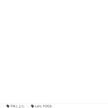
瞑想 (8)
習い事、ヨガ (27)
脳波測定器 (1)
自宅ヨガ (19)
親子 (2)
評判 (3)
豊田市のイベント (3)
近況 (9)
タグ
FMとよた
Let's YOGA