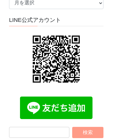
ー
カ
LINE公式アカウント
イ
ブ