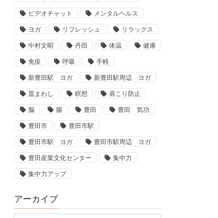
ビデオチャット
メンタルヘルス
ヨガ
リフレッシュ
リラックス
中村文昭
丹田
体温
健康
免疫
呼吸
手軽
新豊田駅 ヨガ
新豊田駅周辺 ヨガ
皿まわし
瞑想
肩こり防止
脳
腸
豊田
豊田 気功
豊田市
豊田市駅
豊田市駅 ヨガ
豊田市駅周辺 ヨガ
豊田産業文化センター
集中力
集中力アップ
アーカイブ
ア