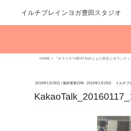
コ
ナ
ン
ビ
イルチブレインヨガ豊田スタジオ
テ
ゲ
ン
ー
ツ
シ
へ
ョ
ス
ン
キ
に
HOME
『キラ☆キラBEAT feat とよた防災とボランテ
ッ
移
プ
動
2016年1月29日
/ 最終更新日時 :
2016年1月29日
イルチブ
KakaoTalk_20160117