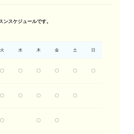
スンスケジュールです。
火
水
木
金
土
日
〇
〇
〇
〇
〇
〇
〇
〇
〇
〇
〇
〇
〇
〇