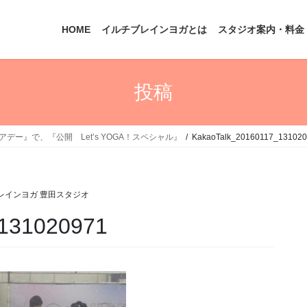
HOME
イルチブレインヨガとは
スタジオ案内・料金
投稿
ィアデー』で、『公開 Let’s YOGA！スペシャル』
KakaoTalk_20160117_13102
レインヨガ 豊田スタジオ
_131020971