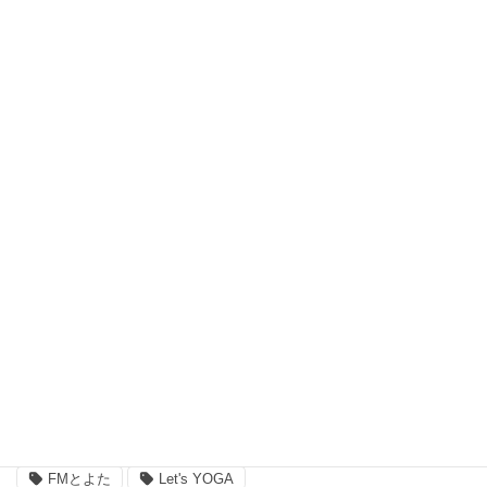
瞑想 (8)
習い事、ヨガ (27)
脳波測定器 (1)
自宅ヨガ (19)
親子 (2)
評判 (3)
豊田市のイベント (3)
近況 (9)
タグ
FMとよた
Let's YOGA