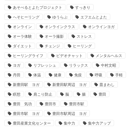
あそべるとよたプロジェクト
すっきり
へそヒーリング
ゆうらぶ
エフエムとよた
オンライン
オンラインクラス
オンラインヨガ
オーラ体験
オーラ撮影
ストレス
ダイエット
チェンジ
ヒーリング
ヒーリングライフ
ビデオチャット
メンタルヘルス
ヨガ
リフレッシュ
リラックス
中村文昭
丹田
体温
健康
免疫
呼吸
手軽
新豊田駅 ヨガ
新豊田駅周辺 ヨガ
皿まわし
瞑想
肩こり防止
脳
腸
豊田
豊田 気功
豊田市
豊田市駅
豊田市駅 ヨガ
豊田市駅周辺 ヨガ
豊田産業文化センター
集中力
集中力アップ