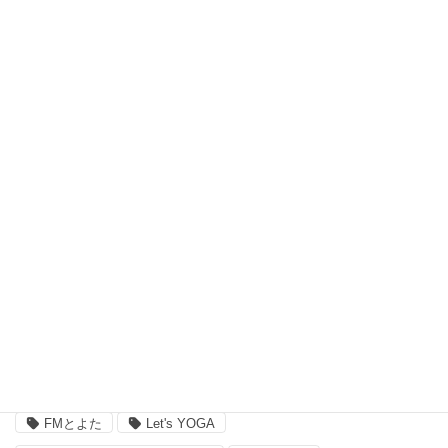
瞑想 (8)
習い事、ヨガ (27)
脳波測定器 (1)
自宅ヨガ (19)
親子 (2)
評判 (3)
豊田市のイベント (3)
近況 (9)
タグ
FMとよた
Let's YOGA