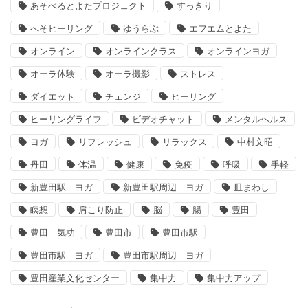
あそべるとよたプロジェクト
すっきり
へそヒーリング
ゆうらぶ
エフエムとよた
オンライン
オンラインクラス
オンラインヨガ
オーラ体験
オーラ撮影
ストレス
ダイエット
チェンジ
ヒーリング
ヒーリングライフ
ビデオチャット
メンタルヘルス
ヨガ
リフレッシュ
リラックス
中村文昭
丹田
体温
健康
免疫
呼吸
手軽
新豊田駅 ヨガ
新豊田駅周辺 ヨガ
皿まわし
瞑想
肩こり防止
脳
腸
豊田
豊田 気功
豊田市
豊田市駅
豊田市駅 ヨガ
豊田市駅周辺 ヨガ
豊田産業文化センター
集中力
集中力アップ