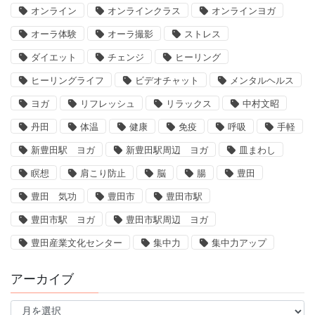
オンライン
オンラインクラス
オンラインヨガ
オーラ体験
オーラ撮影
ストレス
ダイエット
チェンジ
ヒーリング
ヒーリングライフ
ビデオチャット
メンタルヘルス
ヨガ
リフレッシュ
リラックス
中村文昭
丹田
体温
健康
免疫
呼吸
手軽
新豊田駅 ヨガ
新豊田駅周辺 ヨガ
皿まわし
瞑想
肩こり防止
脳
腸
豊田
豊田 気功
豊田市
豊田市駅
豊田市駅 ヨガ
豊田市駅周辺 ヨガ
豊田産業文化センター
集中力
集中力アップ
アーカイブ
ア
ー