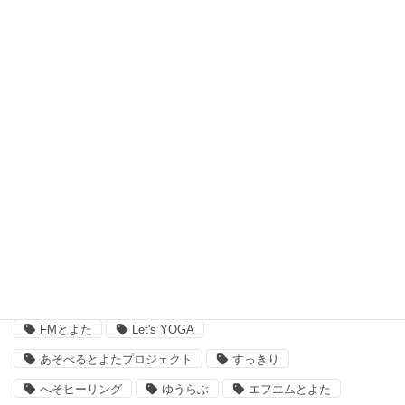
習い事、ヨガ (27)
脳波測定器 (1)
自宅ヨガ (19)
親子 (2)
評判 (3)
豊田市のイベント (3)
近況 (9)
タグ
FMとよた
Let's YOGA
あそべるとよたプロジェクト
すっきり
へそヒーリング
ゆうらぶ
エフエムとよた