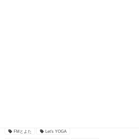
瞑想 (8)
習い事、ヨガ (27)
脳波測定器 (1)
自宅ヨガ (19)
親子 (2)
評判 (3)
豊田市のイベント (3)
近況 (9)
タグ
FMとよた
Let's YOGA