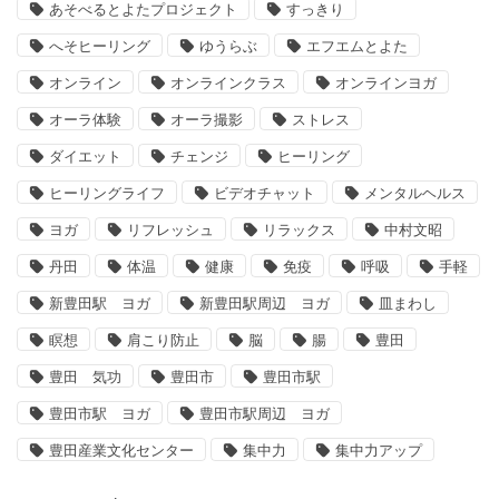
あそべるとよたプロジェクト
すっきり
へそヒーリング
ゆうらぶ
エフエムとよた
オンライン
オンラインクラス
オンラインヨガ
オーラ体験
オーラ撮影
ストレス
ダイエット
チェンジ
ヒーリング
ヒーリングライフ
ビデオチャット
メンタルヘルス
ヨガ
リフレッシュ
リラックス
中村文昭
丹田
体温
健康
免疫
呼吸
手軽
新豊田駅 ヨガ
新豊田駅周辺 ヨガ
皿まわし
瞑想
肩こり防止
脳
腸
豊田
豊田 気功
豊田市
豊田市駅
豊田市駅 ヨガ
豊田市駅周辺 ヨガ
豊田産業文化センター
集中力
集中力アップ