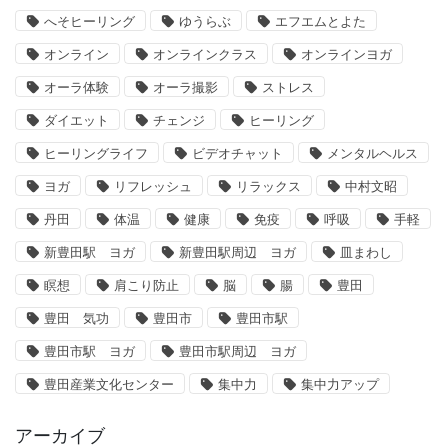
へそヒーリング
ゆうらぶ
エフエムとよた
オンライン
オンラインクラス
オンラインヨガ
オーラ体験
オーラ撮影
ストレス
ダイエット
チェンジ
ヒーリング
ヒーリングライフ
ビデオチャット
メンタルヘルス
ヨガ
リフレッシュ
リラックス
中村文昭
丹田
体温
健康
免疫
呼吸
手軽
新豊田駅 ヨガ
新豊田駅周辺 ヨガ
皿まわし
瞑想
肩こり防止
脳
腸
豊田
豊田 気功
豊田市
豊田市駅
豊田市駅 ヨガ
豊田市駅周辺 ヨガ
豊田産業文化センター
集中力
集中力アップ
アーカイブ