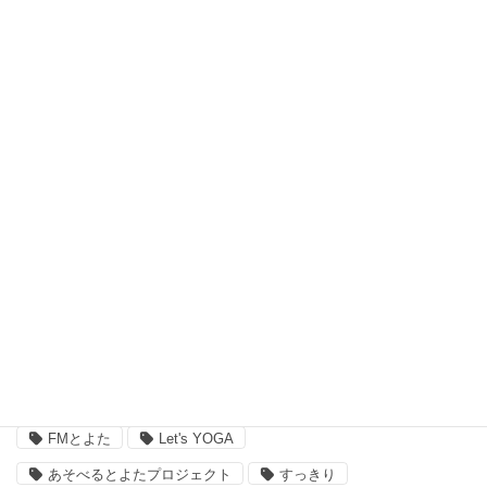
瞑想 (8)
習い事、ヨガ (27)
脳波測定器 (1)
自宅ヨガ (19)
親子 (2)
評判 (3)
豊田市のイベント (3)
近況 (9)
タグ
FMとよた
Let's YOGA
あそべるとよたプロジェクト
すっきり