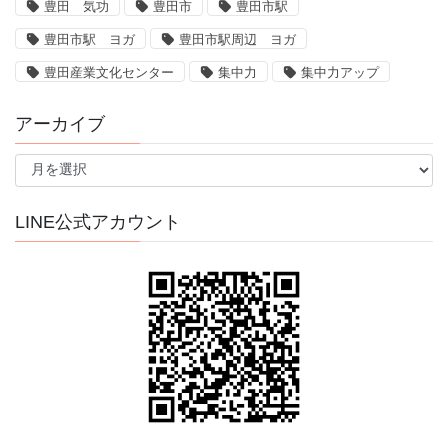
豊田 気功
豊田市
豊田市駅
豊田市駅 ヨガ
豊田市駅周辺 ヨガ
豊田産業文化センター
集中力
集中力アップ
アーカイブ
ア
ー
カ
イ
LINE公式アカウント
ブ