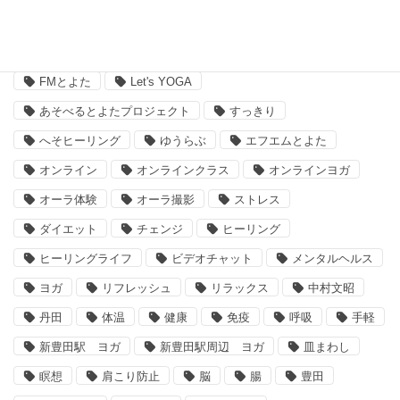
タグ
FMとよた
Let's YOGA
あそべるとよたプロジェクト
すっきり
へそヒーリング
ゆうらぶ
エフエムとよた
オンライン
オンラインクラス
オンラインヨガ
オーラ体験
オーラ撮影
ストレス
ダイエット
チェンジ
ヒーリング
ヒーリングライフ
ビデオチャット
メンタルヘルス
ヨガ
リフレッシュ
リラックス
中村文昭
丹田
体温
健康
免疫
呼吸
手軽
新豊田駅 ヨガ
新豊田駅周辺 ヨガ
皿まわし
瞑想
肩こり防止
脳
腸
豊田