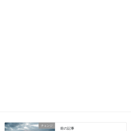
お電話でもご予約いただけます。
イルチブレインヨガ豊田スタジオ
☎0565-34-5556
お香、リラックス、
、
チェンジ
、
瞑想
、
インフォメーションカテゴリー
習い事
チェンジ
前の記事