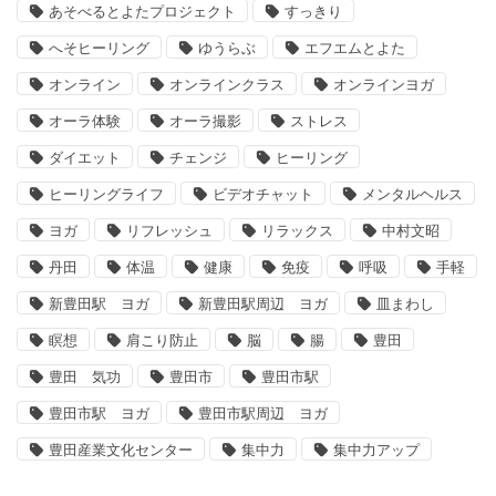
あそべるとよたプロジェクト
すっきり
へそヒーリング
ゆうらぶ
エフエムとよた
オンライン
オンラインクラス
オンラインヨガ
オーラ体験
オーラ撮影
ストレス
ダイエット
チェンジ
ヒーリング
ヒーリングライフ
ビデオチャット
メンタルヘルス
ヨガ
リフレッシュ
リラックス
中村文昭
丹田
体温
健康
免疫
呼吸
手軽
新豊田駅 ヨガ
新豊田駅周辺 ヨガ
皿まわし
瞑想
肩こり防止
脳
腸
豊田
豊田 気功
豊田市
豊田市駅
豊田市駅 ヨガ
豊田市駅周辺 ヨガ
豊田産業文化センター
集中力
集中力アップ