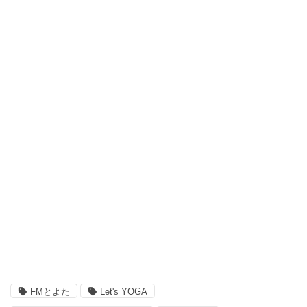
瞑想 (8)
習い事、ヨガ (27)
脳波測定器 (1)
自宅ヨガ (19)
親子 (2)
評判 (3)
豊田市のイベント (3)
近況 (9)
タグ
FMとよた
Let's YOGA