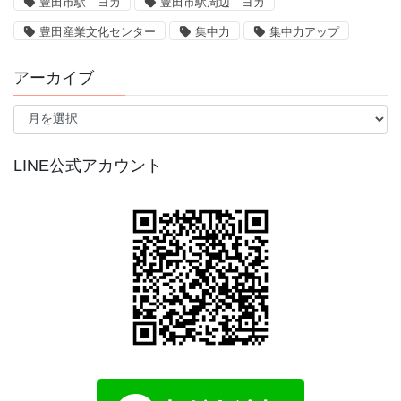
豊田市駅 ヨガ
豊田市駅周辺 ヨガ
豊田産業文化センター
集中力
集中力アップ
アーカイブ
ア
ー
カ
イ
LINE公式アカウント
ブ