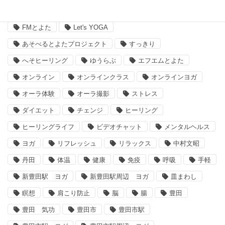
タグ
FMとよた
Let's YOGA
あそべるとよたプロジェクト
すっきり
へそヒーリング
ゆうらぶ
エフエムとよた
オンライン
オンラインクラス
オンラインヨガ
オーラ体験
オーラ撮影
ストレス
ダイエット
チェンジ
ヒーリング
ヒーリングライフ
ビデオチャット
メンタルヘルス
ヨガ
リフレッシュ
リラックス
中村文昭
丹田
体温
健康
免疫
呼吸
手軽
新豊田駅 ヨガ
新豊田駅周辺 ヨガ
皿まわし
瞑想
肩こり防止
脳
腸
豊田
豊田 気功
豊田市
豊田市駅