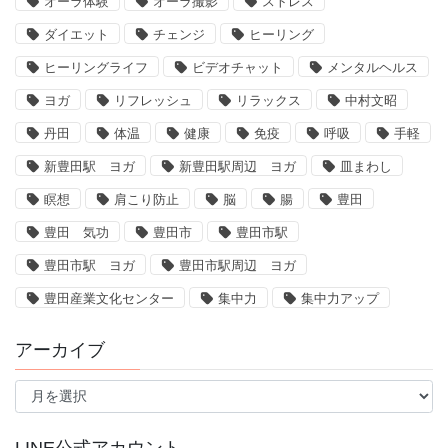
オーラ体験
オーラ撮影
ストレス
ダイエット
チェンジ
ヒーリング
ヒーリングライフ
ビデオチャット
メンタルヘルス
ヨガ
リフレッシュ
リラックス
中村文昭
丹田
体温
健康
免疫
呼吸
手軽
新豊田駅 ヨガ
新豊田駅周辺 ヨガ
皿まわし
瞑想
肩こり防止
脳
腸
豊田
豊田 気功
豊田市
豊田市駅
豊田市駅 ヨガ
豊田市駅周辺 ヨガ
豊田産業文化センター
集中力
集中力アップ
アーカイブ
ア
ー
カ
イ