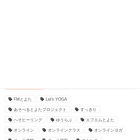
自宅ヨガ (19)
親子 (2)
評判 (3)
豊田市のイベント (3)
近況 (9)
タグ
FMとよた
Let's YOGA
あそべるとよたプロジェクト
すっきり
へそヒーリング
ゆうらぶ
エフエムとよた
オンライン
オンラインクラス
オンラインヨガ