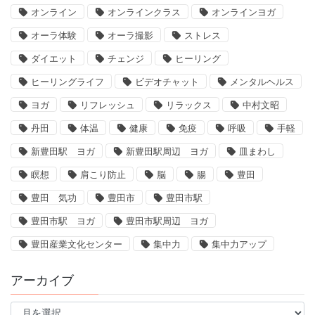
オンライン
オンラインクラス
オンラインヨガ
オーラ体験
オーラ撮影
ストレス
ダイエット
チェンジ
ヒーリング
ヒーリングライフ
ビデオチャット
メンタルヘルス
ヨガ
リフレッシュ
リラックス
中村文昭
丹田
体温
健康
免疫
呼吸
手軽
新豊田駅 ヨガ
新豊田駅周辺 ヨガ
皿まわし
瞑想
肩こり防止
脳
腸
豊田
豊田 気功
豊田市
豊田市駅
豊田市駅 ヨガ
豊田市駅周辺 ヨガ
豊田産業文化センター
集中力
集中力アップ
アーカイブ
ア