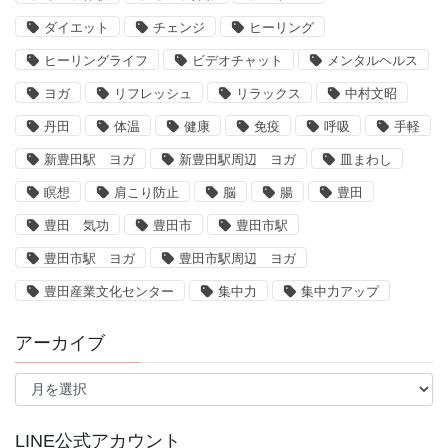
ダイエット
チェンジ
ヒーリング
ヒーリングライフ
ビデオチャット
メンタルヘルス
ヨガ
リフレッシュ
リラックス
中村文昭
丹田
体温
健康
免疫
呼吸
手軽
新豊田駅 ヨガ
新豊田駅周辺 ヨガ
皿まわし
瞑想
肩こり防止
脳
腸
豊田
豊田 気功
豊田市
豊田市駅
豊田市駅 ヨガ
豊田市駅周辺 ヨガ
豊田産業文化センター
集中力
集中力アップ
アーカイブ
ア
ー
カ
イ
LINE公式アカウント