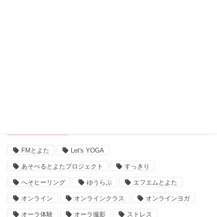
自宅ヨガ (19)
親子 (2)
評判 (3)
豊田市のイベント (3)
近況 (9)
タグ
FMとよた
Let's YOGA
あそべるとよたプロジェクト
すっきり
へそヒーリング
ゆうらぶ
エフエムとよた
オンライン
オンラインクラス
オンラインヨガ
オーラ体験
オーラ撮影
ストレス