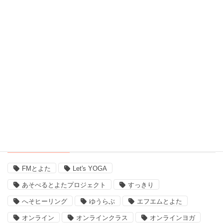
脳波測定器 (1)
自宅ヨガ (19)
親子 (2)
評判 (3)
豊田市のイベント (3)
近況 (9)
タグ
FMとよた
Let's YOGA
あそべるとよたプロジェクト
すっきり
へそヒーリング
ゆうらぶ
エフエムとよた
オンライン
オンラインクラス
オンラインヨガ