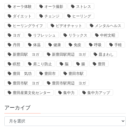
オーラ体験
オーラ撮影
ストレス
ダイエット
チェンジ
ヒーリング
ヒーリングライフ
ビデオチャット
メンタルヘルス
ヨガ
リフレッシュ
リラックス
中村文昭
丹田
体温
健康
免疫
呼吸
手軽
新豊田駅 ヨガ
新豊田駅周辺 ヨガ
皿まわし
瞑想
肩こり防止
脳
腸
豊田
豊田 気功
豊田市
豊田市駅
豊田市駅 ヨガ
豊田市駅周辺 ヨガ
豊田産業文化センター
集中力
集中力アップ
アーカイブ
ア
ー
カ