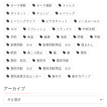
オーラ体験
オーラ撮影
ストレス
ダイエット
チェンジ
ヒーリング
ヒーリングライフ
ビデオチャット
メンタルヘルス
ヨガ
リフレッシュ
リラックス
中村文昭
丹田
体温
健康
免疫
呼吸
手軽
新豊田駅 ヨガ
新豊田駅周辺 ヨガ
皿まわし
瞑想
肩こり防止
脳
腸
豊田
豊田 気功
豊田市
豊田市駅
豊田市駅 ヨガ
豊田市駅周辺 ヨガ
豊田産業文化センター
集中力
集中力アップ
アーカイブ
ア
ー
カ