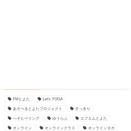
脳波測定器 (1)
自宅ヨガ (19)
親子 (2)
評判 (3)
豊田市のイベント (3)
近況 (9)
タグ
FMとよた
Let's YOGA
あそべるとよたプロジェクト
すっきり
へそヒーリング
ゆうらぶ
エフエムとよた
オンライン
オンラインクラス
オンラインヨガ