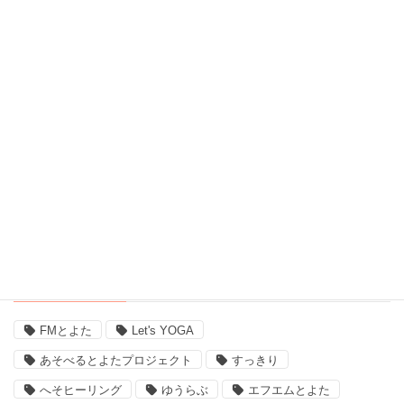
習い事、ヨガ (27)
脳波測定器 (1)
自宅ヨガ (19)
親子 (2)
評判 (3)
豊田市のイベント (3)
近況 (9)
タグ
FMとよた
Let's YOGA
あそべるとよたプロジェクト
すっきり
へそヒーリング
ゆうらぶ
エフエムとよた