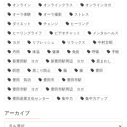
オンライン
オンラインクラス
オンラインヨガ
オーラ体験
オーラ撮影
ストレス
ダイエット
チェンジ
ヒーリング
ヒーリングライフ
ビデオチャット
メンタルヘルス
ヨガ
リフレッシュ
リラックス
中村文昭
丹田
体温
健康
免疫
呼吸
手軽
新豊田駅 ヨガ
新豊田駅周辺 ヨガ
皿まわし
瞑想
肩こり防止
脳
腸
豊田
豊田 気功
豊田市
豊田市駅
豊田市駅 ヨガ
豊田市駅周辺 ヨガ
豊田産業文化センター
集中力
集中力アップ
アーカイブ
ア