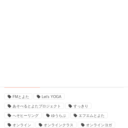
脳波測定器 (1)
自宅ヨガ (19)
親子 (2)
評判 (3)
豊田市のイベント (3)
近況 (9)
タグ
FMとよた
Let's YOGA
あそべるとよたプロジェクト
すっきり
へそヒーリング
ゆうらぶ
エフエムとよた
オンライン
オンラインクラス
オンラインヨガ