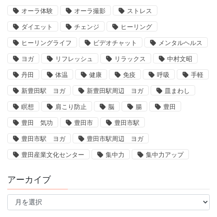
オーラ体験
オーラ撮影
ストレス
ダイエット
チェンジ
ヒーリング
ヒーリングライフ
ビデオチャット
メンタルヘルス
ヨガ
リフレッシュ
リラックス
中村文昭
丹田
体温
健康
免疫
呼吸
手軽
新豊田駅 ヨガ
新豊田駅周辺 ヨガ
皿まわし
瞑想
肩こり防止
脳
腸
豊田
豊田 気功
豊田市
豊田市駅
豊田市駅 ヨガ
豊田市駅周辺 ヨガ
豊田産業文化センター
集中力
集中力アップ
アーカイブ
ア
ー
カ