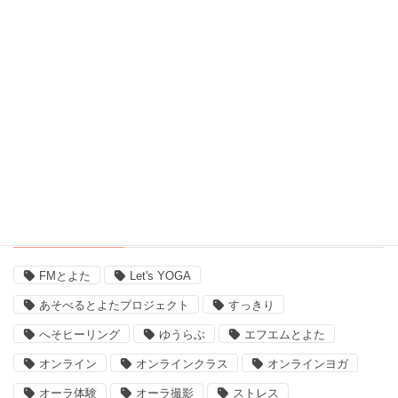
自宅ヨガ (19)
親子 (2)
評判 (3)
豊田市のイベント (3)
近況 (9)
タグ
FMとよた
Let's YOGA
あそべるとよたプロジェクト
すっきり
へそヒーリング
ゆうらぶ
エフエムとよた
オンライン
オンラインクラス
オンラインヨガ
オーラ体験
オーラ撮影
ストレス