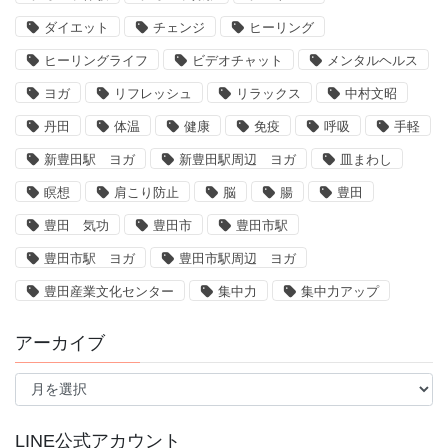
ダイエット
チェンジ
ヒーリング
ヒーリングライフ
ビデオチャット
メンタルヘルス
ヨガ
リフレッシュ
リラックス
中村文昭
丹田
体温
健康
免疫
呼吸
手軽
新豊田駅 ヨガ
新豊田駅周辺 ヨガ
皿まわし
瞑想
肩こり防止
脳
腸
豊田
豊田 気功
豊田市
豊田市駅
豊田市駅 ヨガ
豊田市駅周辺 ヨガ
豊田産業文化センター
集中力
集中力アップ
アーカイブ
ア
ー
カ
イ
LINE公式アカウント