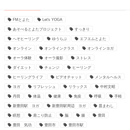
タグ
FMとよた
Let's YOGA
あそべるとよたプロジェクト
すっきり
へそヒーリング
ゆうらぶ
エフエムとよた
オンライン
オンラインクラス
オンラインヨガ
オーラ体験
オーラ撮影
ストレス
ダイエット
チェンジ
ヒーリング
ヒーリングライフ
ビデオチャット
メンタルヘルス
ヨガ
リフレッシュ
リラックス
中村文昭
丹田
体温
健康
免疫
呼吸
手軽
新豊田駅 ヨガ
新豊田駅周辺 ヨガ
皿まわし
瞑想
肩こり防止
脳
腸
豊田
豊田 気功
豊田市
豊田市駅