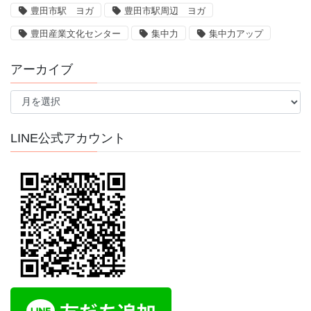
豊田市駅 ヨガ
豊田市駅周辺 ヨガ
豊田産業文化センター
集中力
集中力アップ
アーカイブ
ア
ー
カ
イ
LINE公式アカウント
ブ