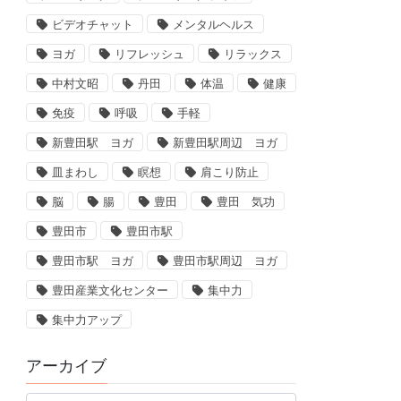
ビデオチャット
メンタルヘルス
ヨガ
リフレッシュ
リラックス
中村文昭
丹田
体温
健康
免疫
呼吸
手軽
新豊田駅 ヨガ
新豊田駅周辺 ヨガ
皿まわし
瞑想
肩こり防止
脳
腸
豊田
豊田 気功
豊田市
豊田市駅
豊田市駅 ヨガ
豊田市駅周辺 ヨガ
豊田産業文化センター
集中力
集中力アップ
アーカイブ
ア