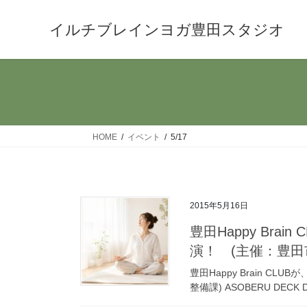
コ
ナ
ン
ビ
イルチブレインヨガ豊田スタジオ
テ
ゲ
ン
ー
ツ
シ
へ
ョ
ス
ン
キ
に
HOME
イベント
5/17
ッ
移
プ
動
2015年5月16日
豊田Happy Br
演！ (主催：豊田
豊田Happy Brain 
整備課) ASOBERU DECK DA