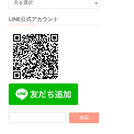
ー
カ
LINE公式アカウント
イ
ブ