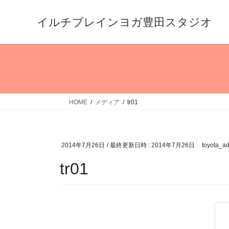
コ
ナ
ン
ビ
イルチブレインヨガ豊田スタジオ
テ
ゲ
ン
ー
ツ
シ
へ
ョ
ス
ン
キ
に
HOME
メディア
tr01
ッ
移
プ
動
2014年7月26日
/ 最終更新日時 :
2014年7月26日
toyota_a
tr01