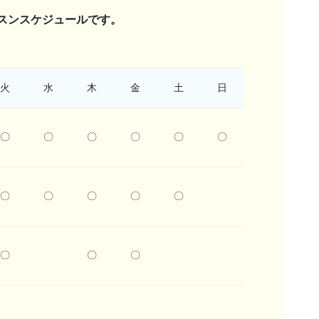
スンスケジュールです。
火
水
木
金
土
日
〇
〇
〇
〇
〇
〇
〇
〇
〇
〇
〇
〇
〇
〇