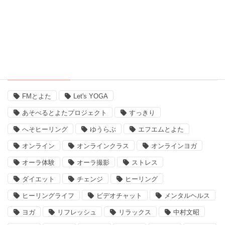
評判 (3)
豊田市のイベント (3)
近況 (9)
タグ
FMとよた
Let's YOGA
あそべるとよたプロジェクト
すっきり
へそヒーリング
ゆうらぶ
エフエムとよた
オンライン
オンラインクラス
オンラインヨガ
オーラ体験
オーラ撮影
ストレス
ダイエット
チェンジ
ヒーリング
ヒーリングライフ
ビデオチャット
メンタルヘルス
ヨガ
リフレッシュ
リラックス
中村文昭