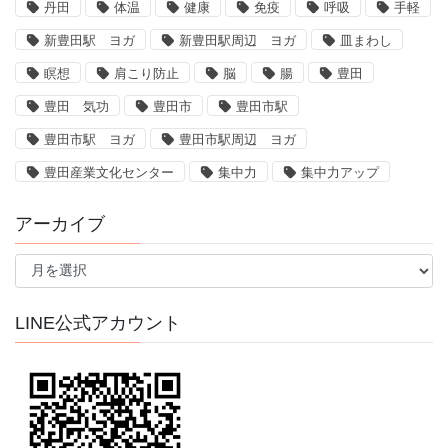
丹田
体温
健康
免疫
呼吸
手軽
新豊田駅 ヨガ
新豊田駅周辺 ヨガ
皿まわし
瞑想
肩こり防止
脳
腸
豊田
豊田 気功
豊田市
豊田市駅
豊田市駅 ヨガ
豊田市駅周辺 ヨガ
豊田産業文化センター
集中力
集中力アップ
アーカイブ
ア
ー
カ
イ
LINE公式アカウント
ブ