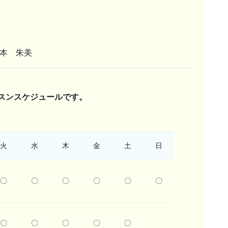
根本 朱美
スンスケジュールです。
火
水
木
金
土
日
〇
〇
〇
〇
〇
〇
〇
〇
〇
〇
〇