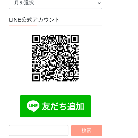
ー
カ
LINE公式アカウント
イ
ブ