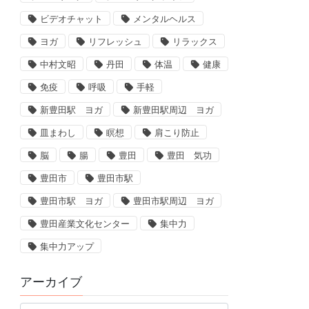
ビデオチャット
メンタルヘルス
ヨガ
リフレッシュ
リラックス
中村文昭
丹田
体温
健康
免疫
呼吸
手軽
新豊田駅 ヨガ
新豊田駅周辺 ヨガ
皿まわし
瞑想
肩こり防止
脳
腸
豊田
豊田 気功
豊田市
豊田市駅
豊田市駅 ヨガ
豊田市駅周辺 ヨガ
豊田産業文化センター
集中力
集中力アップ
アーカイブ
ア