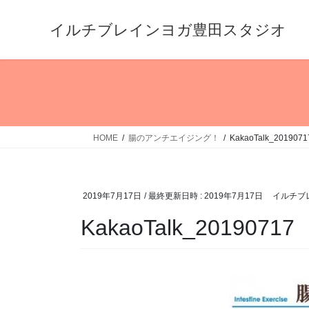
コ
ナ
ン
ビ
イルチブレインヨガ豊田スタジオ
テ
ゲ
ン
ー
ツ
シ
へ
ョ
ス
ン
キ
に
HOME
腸のアンチエイジング！
KakaoTalk_2019071
ッ
移
プ
動
2019年7月17日
/ 最終更新日時 :
2019年7月17日
イルチブ
KakaoTalk_20190717