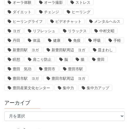
オーラ体験
オーラ撮影
ストレス
ダイエット
チェンジ
ヒーリング
ヒーリングライフ
ビデオチャット
メンタルヘルス
ヨガ
リフレッシュ
リラックス
中村文昭
丹田
体温
健康
免疫
呼吸
手軽
新豊田駅 ヨガ
新豊田駅周辺 ヨガ
皿まわし
瞑想
肩こり防止
脳
腸
豊田
豊田 気功
豊田市
豊田市駅
豊田市駅 ヨガ
豊田市駅周辺 ヨガ
豊田産業文化センター
集中力
集中力アップ
アーカイブ
ア
ー
カ