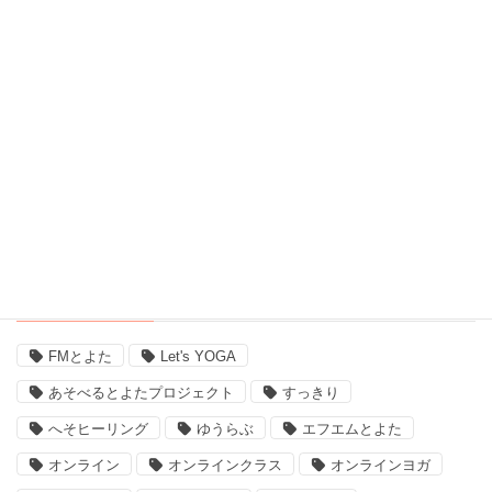
脳波測定器 (1)
自宅ヨガ (19)
親子 (2)
評判 (3)
豊田市のイベント (3)
近況 (9)
タグ
FMとよた
Let's YOGA
あそべるとよたプロジェクト
すっきり
へそヒーリング
ゆうらぶ
エフエムとよた
オンライン
オンラインクラス
オンラインヨガ