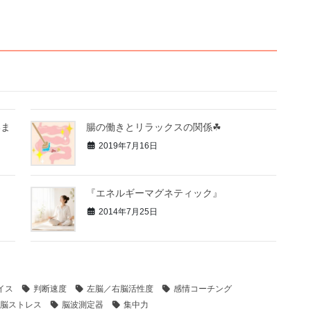
いま
腸の働きとリラックスの関係☘
2019年7月16日
『エネルギーマグネティック』
2014年7月25日
イス
判断速度
左脳／右脳活性度
感情コーチング
脳ストレス
脳波測定器
集中力