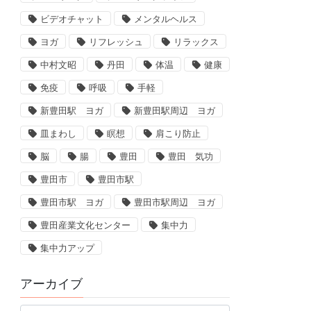
ビデオチャット
メンタルヘルス
ヨガ
リフレッシュ
リラックス
中村文昭
丹田
体温
健康
免疫
呼吸
手軽
新豊田駅 ヨガ
新豊田駅周辺 ヨガ
皿まわし
瞑想
肩こり防止
脳
腸
豊田
豊田 気功
豊田市
豊田市駅
豊田市駅 ヨガ
豊田市駅周辺 ヨガ
豊田産業文化センター
集中力
集中力アップ
アーカイブ
ア