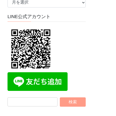
ー
カ
LINE公式アカウント
イ
ブ