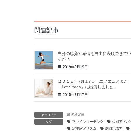
関連記事
自分の感覚や感情を自由に表現できて
すか？
2019年9月19日
２０１５年7月１7日 エフエムとよた
「Let’s Yoga」に出演しました。
2015年7月17日
脳波測定器
カテゴリー
ブレインコーチング
個別アドバ
タグ
活性脳波リズム
瞬間記憶力