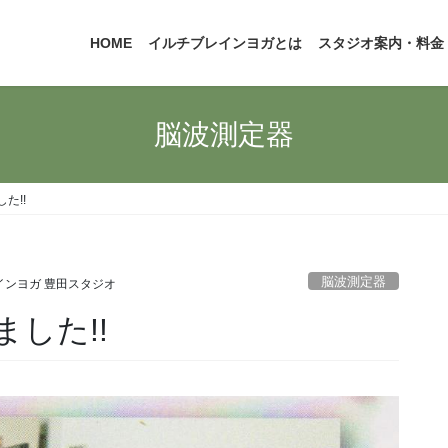
HOME
イルチブレインヨガとは
スタジオ案内・料金
脳波測定器
た!!
脳波測定器
インヨガ 豊田スタジオ
した!!