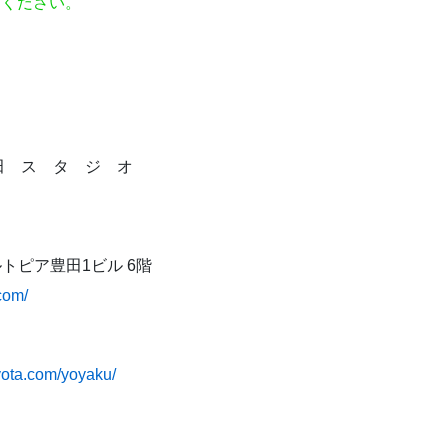
てください。
田 ス タ ジ オ
ベルトピア豊田1ビル 6階
.com/
oyota.com/yoyaku/