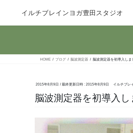
コ
ナ
ン
ビ
イルチブレインヨガ豊田スタジオ
テ
ゲ
ン
ー
ツ
シ
へ
ョ
ス
ン
キ
に
HOME
ブログ
脳波測定器
脳波測定器を初導入しまし
ッ
移
プ
動
2015年8月9日
/ 最終更新日時 :
2015年8月9日
イルチブレ
脳波測定器を初導入しま