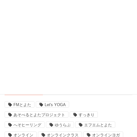
脳波測定器 (1)
自宅ヨガ (19)
親子 (2)
評判 (3)
豊田市のイベント (3)
近況 (9)
タグ
FMとよた
Let's YOGA
あそべるとよたプロジェクト
すっきり
へそヒーリング
ゆうらぶ
エフエムとよた
オンライン
オンラインクラス
オンラインヨガ