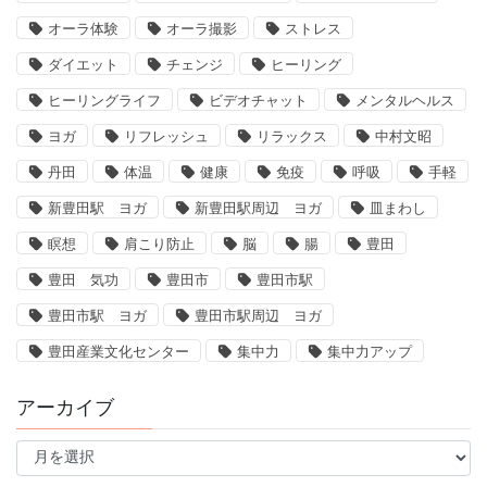
オーラ体験
オーラ撮影
ストレス
ダイエット
チェンジ
ヒーリング
ヒーリングライフ
ビデオチャット
メンタルヘルス
ヨガ
リフレッシュ
リラックス
中村文昭
丹田
体温
健康
免疫
呼吸
手軽
新豊田駅 ヨガ
新豊田駅周辺 ヨガ
皿まわし
瞑想
肩こり防止
脳
腸
豊田
豊田 気功
豊田市
豊田市駅
豊田市駅 ヨガ
豊田市駅周辺 ヨガ
豊田産業文化センター
集中力
集中力アップ
アーカイブ
ア
ー
カ