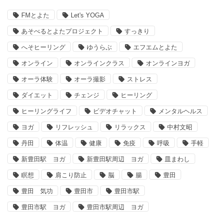
FMとよた
Let's YOGA
あそべるとよたプロジェクト
すっきり
へそヒーリング
ゆうらぶ
エフエムとよた
オンライン
オンラインクラス
オンラインヨガ
オーラ体験
オーラ撮影
ストレス
ダイエット
チェンジ
ヒーリング
ヒーリングライフ
ビデオチャット
メンタルヘルス
ヨガ
リフレッシュ
リラックス
中村文昭
丹田
体温
健康
免疫
呼吸
手軽
新豊田駅 ヨガ
新豊田駅周辺 ヨガ
皿まわし
瞑想
肩こり防止
脳
腸
豊田
豊田 気功
豊田市
豊田市駅
豊田市駅 ヨガ
豊田市駅周辺 ヨガ