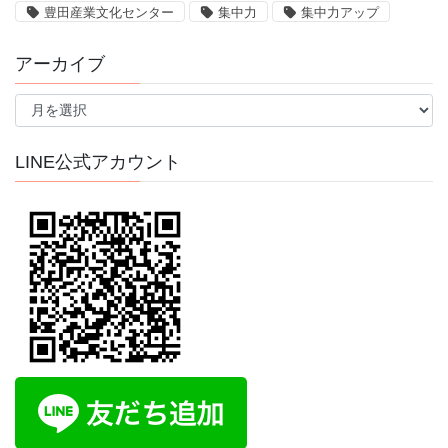
豊田産業文化センター
集中力
集中力アップ
アーカイブ
ア
ー
カ
イ
LINE公式アカウント
ブ