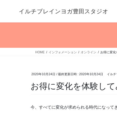
コ
ナ
ン
ビ
イルチブレインヨガ豊田スタジオ
テ
ゲ
ン
ー
ツ
シ
へ
ョ
ス
ン
キ
に
HOME
インフォメーション
オンライン
お得に変化
ッ
移
プ
動
2020年10月24日
/ 最終更新日時 :
2020年10月24日
イルチ
お得に変化を体験して
今、すべてに変化が求められる時代になって