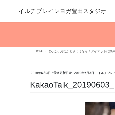
コ
ナ
ン
ビ
イルチブレインヨガ豊田スタジオ
テ
ゲ
ン
ー
ツ
シ
へ
ョ
ス
ン
キ
に
HOME
ぽっこりおなかとさようなら！ダイエットに効
ッ
移
プ
動
2019年6月3日
/ 最終更新日時 :
2019年6月3日
イルチブレ
KakaoTalk_20190603