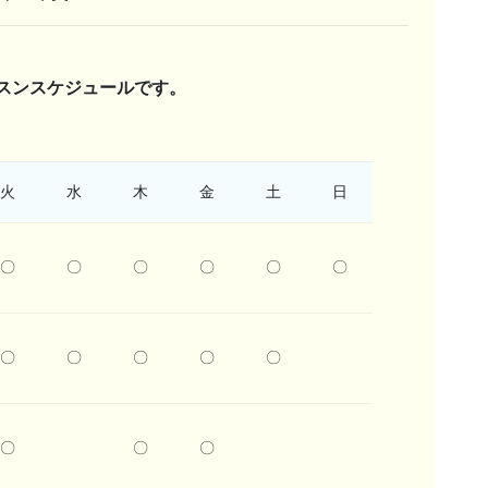
スンスケジュールです。
火
水
木
金
土
日
〇
〇
〇
〇
〇
〇
〇
〇
〇
〇
〇
〇
〇
〇