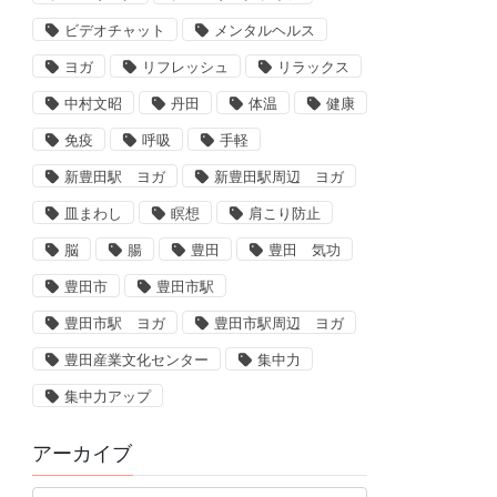
ビデオチャット
メンタルヘルス
ヨガ
リフレッシュ
リラックス
中村文昭
丹田
体温
健康
免疫
呼吸
手軽
新豊田駅 ヨガ
新豊田駅周辺 ヨガ
皿まわし
瞑想
肩こり防止
脳
腸
豊田
豊田 気功
豊田市
豊田市駅
豊田市駅 ヨガ
豊田市駅周辺 ヨガ
豊田産業文化センター
集中力
集中力アップ
アーカイブ
ア