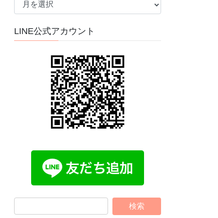
ー
カ
LINE公式アカウント
イ
ブ