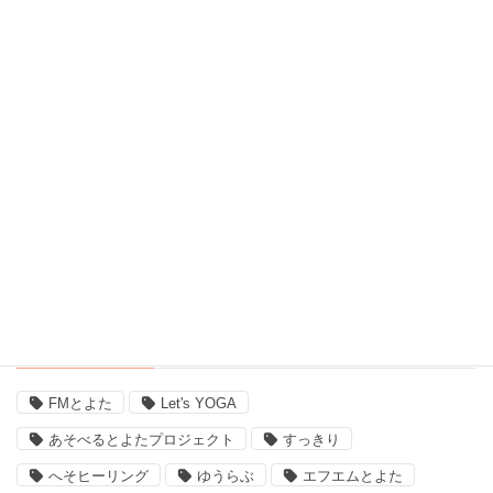
習い事、ヨガ (27)
脳波測定器 (1)
自宅ヨガ (19)
親子 (2)
評判 (3)
豊田市のイベント (3)
近況 (9)
タグ
FMとよた
Let's YOGA
あそべるとよたプロジェクト
すっきり
へそヒーリング
ゆうらぶ
エフエムとよた