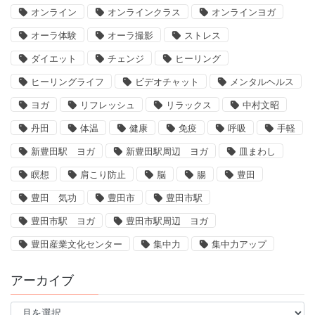
オンライン
オンラインクラス
オンラインヨガ
オーラ体験
オーラ撮影
ストレス
ダイエット
チェンジ
ヒーリング
ヒーリングライフ
ビデオチャット
メンタルヘルス
ヨガ
リフレッシュ
リラックス
中村文昭
丹田
体温
健康
免疫
呼吸
手軽
新豊田駅 ヨガ
新豊田駅周辺 ヨガ
皿まわし
瞑想
肩こり防止
脳
腸
豊田
豊田 気功
豊田市
豊田市駅
豊田市駅 ヨガ
豊田市駅周辺 ヨガ
豊田産業文化センター
集中力
集中力アップ
アーカイブ
ア