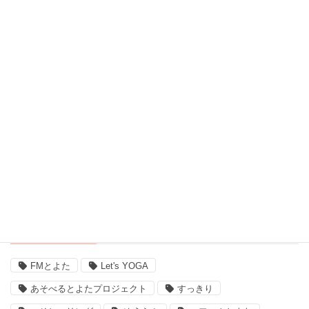
習い事、ヨガ (27)
脳波測定器 (1)
自宅ヨガ (19)
親子 (2)
評判 (3)
豊田市のイベント (3)
近況 (9)
タグ
FMとよた
Let's YOGA
あそべるとよたプロジェクト
すっきり