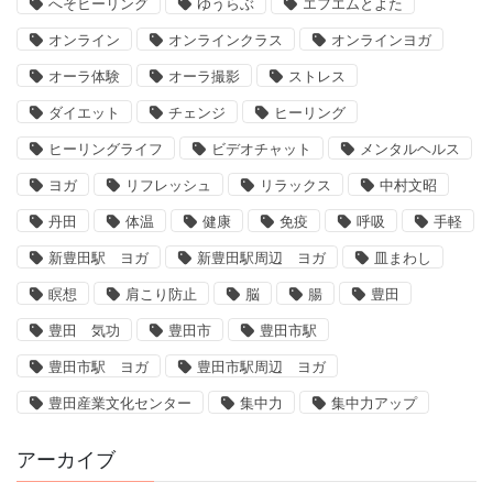
へそヒーリング
ゆうらぶ
エフエムとよた
オンライン
オンラインクラス
オンラインヨガ
オーラ体験
オーラ撮影
ストレス
ダイエット
チェンジ
ヒーリング
ヒーリングライフ
ビデオチャット
メンタルヘルス
ヨガ
リフレッシュ
リラックス
中村文昭
丹田
体温
健康
免疫
呼吸
手軽
新豊田駅 ヨガ
新豊田駅周辺 ヨガ
皿まわし
瞑想
肩こり防止
脳
腸
豊田
豊田 気功
豊田市
豊田市駅
豊田市駅 ヨガ
豊田市駅周辺 ヨガ
豊田産業文化センター
集中力
集中力アップ
アーカイブ
ア