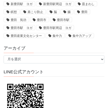
新豊田駅 ヨガ
新豊田駅周辺 ヨガ
皿まわし
瞑想
肩こり防止
脳
腸
豊田
豊田 気功
豊田市
豊田市駅
豊田市駅 ヨガ
豊田市駅周辺 ヨガ
豊田産業文化センター
集中力
集中力アップ
アーカイブ
ア
ー
カ
イ
LINE公式アカウント
ブ