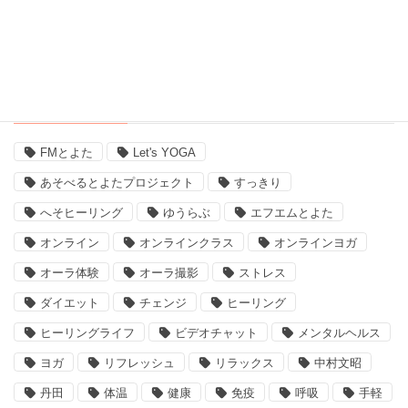
豊田市のイベント (3)
近況 (9)
タグ
FMとよた
Let's YOGA
あそべるとよたプロジェクト
すっきり
へそヒーリング
ゆうらぶ
エフエムとよた
オンライン
オンラインクラス
オンラインヨガ
オーラ体験
オーラ撮影
ストレス
ダイエット
チェンジ
ヒーリング
ヒーリングライフ
ビデオチャット
メンタルヘルス
ヨガ
リフレッシュ
リラックス
中村文昭
丹田
体温
健康
免疫
呼吸
手軽